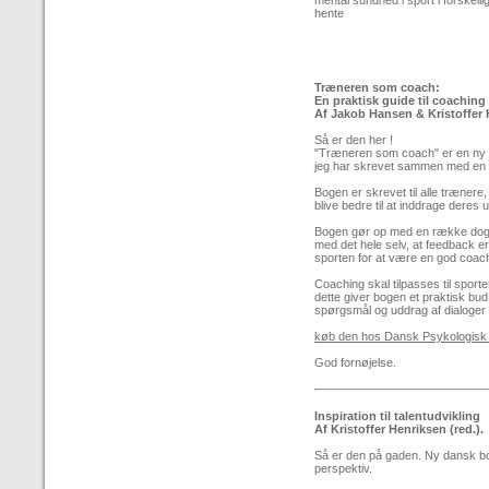
mental sundhed i sport i forskelli
hente
Træneren som coach:
En praktisk guide til coaching 
Af Jakob Hansen & Kristoffer
Så er den her !
"Træneren som coach" er en ny bo
jeg har skrevet sammen med en 
Bogen er skrevet til alle trænere
blive bedre til at inddrage deres 
Bogen gør op med en række dog
med det hele selv, at feedback e
sporten for at være en god coac
Coaching skal tilpasses til sporte
dette giver bogen et praktisk bud
spørgsmål og uddrag af dialoger
køb den hos Dansk Psykologisk 
God fornøjelse.
Inspiration til talentudvikling
Af Kristoffer Henriksen (red.).
Så er den på gaden. Ny dansk bog
perspektiv.