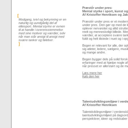
Præstér under pres:
Mental styrke i sport, kunst og
Af Kristoffer Henriksen og J
[
Modgang, tvivl og bekymring er en
Præstér under pres er et modern
naturlig og uundgåelig del af
under pres. Den gør op med de k
elitesport. Mental styrke er evnen
oplever nervøsitet og altid strutte
til at handle i overensstemmelse
reelt og menneskeligt billede. Me
med sine motiver og værdier, selv
værdier, at acceptere svære tank
når man står ansigt til ansigt med
fuldt og helt tilstede i nuet og i 
svære tanker og følelser.
]
Bogen er relevant for alle, der o
sig atleter, ledere, sælgere, mus
og mange andre.
Bogen bygger dels på solid fors
erfaringer med at hjælpe nogle a
når presset er allerstørt og de
Læs mere her
Køb den her
Talentudviklingsmiljøer i verd
Af Kristoffer Henriksen
Talentdviklingsmiljøer i verdensk
taentudviklingsmiljøet på dagsord
perspektiver, ideer og redskaber t