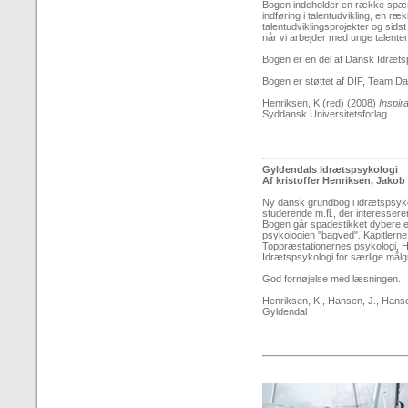
Bogen indeholder en række spænd
indføring i talentudvikling, en r
talentudviklingsprojekter og sidst
når vi arbejder med unge talenter, 
Bogen er en del af Dansk Idræt
Bogen er støttet af DIF, Team 
Henriksen, K (red) (2008)
Inspira
Syddansk Universitetsforlag
Gyldendals Idrætspsykologi
Af kristoffer Henriksen, Jak
Ny dansk grundbog i idrætspsykol
studerende m.fl., der interessere
Bogen går spadestikket dybere e
psykologien "bagved". Kapitlerne
Toppræstationernes psykologi, Ho
Idrætspsykologi for særlige mål
God fornøjelse med læsningen.
Henriksen, K., Hansen, J., Hans
Gyldendal