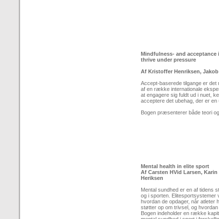
Mindfulness- and acceptance i
thrive under pressure
Af Kristoffer Henriksen, Jako
Accept-baserede tilgange er det 
af en række internationale ekspe
at engagere sig fuldt ud i nuet, 
acceptere det ubehag, der er en 
Bogen præsenterer både teori o
Mental health in elite sport
Af Carsten HVid Larsen, Karin
Heriksen
Mental sundhed er en af tidens s
og i sporten. Elitesportsystemer
hvordan de opdager, når atleter 
støtter op om trivsel, og hvordan 
Bogen indeholder en række kapit