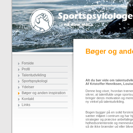
Bøger og ande
Forside
Profil
Talentudvikling
Alt du bør vide om talentudvik
Sportspsykologi
Af Kristoffer Henriksen, Lou
Ydelser
Denne bog viser, hvordan trænere
Bøger og anden inspiration
sikrer, at talentfulde unge sports
bringer deres motivation og ment
Kontakt
ny vinkel på talentudvikling.
Links
Bogen bygger på en solid forsknin
sætter miljøet i centrum og har h
strategier og præcise anbefaling
helhedsorienterede og menneskeli
så de ikke brænder ud eller blive